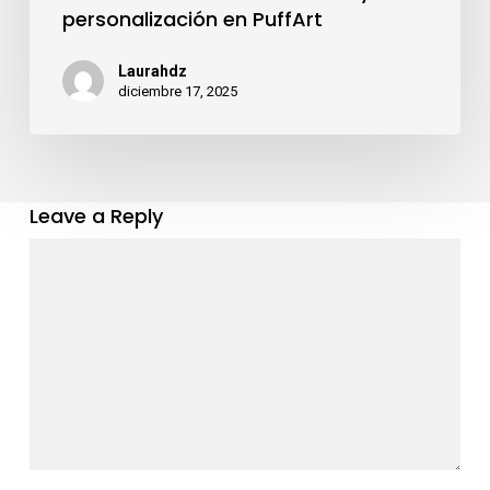
en
personalización en PuffArt
el
regalo
Laurahdz
diciembre 17, 2025
estrella
estas
Navidades:
comodidad,
Leave a Reply
estilo
y
personalización
en
PuffArt