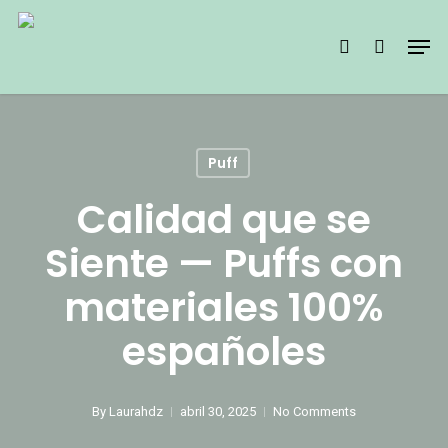
Skip
Men
search
to
main
content
Puff
Calidad que se
Siente — Puffs con
materiales 100%
españoles
By
Laurahdz
abril 30, 2025
No Comments