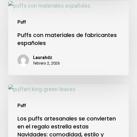
cualquier
Puffs
espacio
con
Puff
materiales
Puffs con materiales de fabricantes
de
españoles
fabricantes
españoles
Laurahdz
febrero 2, 2026
Los
puffs
Puff
artesanales
Los puffs artesanales se convierten
se
en el regalo estrella estas
convierten
Navidades: comodidad, estilo y