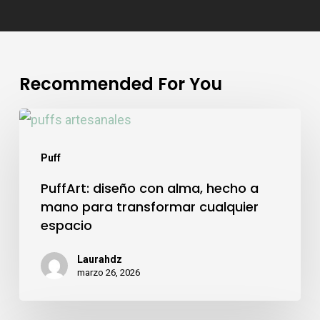
Recommended For You
PuffArt:
diseño
Puff
con
PuffArt: diseño con alma, hecho a
alma,
mano para transformar cualquier
hecho
espacio
a
mano
Laurahdz
marzo 26, 2026
para
transformar