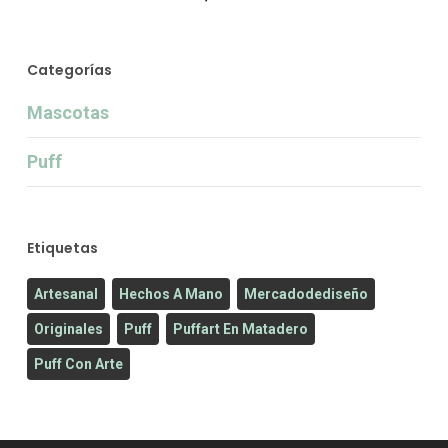
Categorías
Mascotas
Puff
Etiquetas
Artesanal
Hechos A Mano
Mercadodediseño
Originales
Puff
Puffart En Matadero
Puff Con Arte