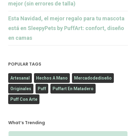
mejor (sin errores de talla)
Esta Navidad, el mejor regalo para tu mascota
está en SleepyPets by PuffArt: confort, diseño
en camas
POPULAR TAGS
Artesanal
Hechos A Mano
Mercadodediseño
Originales
Puff
Puffart En Matadero
Puff Con Arte
What’s Trending