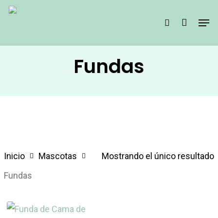
Skip
Men
search
to
main
content
Fundas
Inicio
Mascotas
Mostrando el único resultado
Fundas