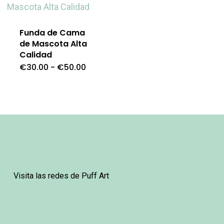
Funda de Cama
de Mascota Alta
Calidad
Rango
€
30.00
-
€
50.00
Este
de
precios:
producto
desde
€30.00
tiene
hasta
€50.00
múltiples
variantes.
Las
opciones
Visita las redes de Puff Art
se
pueden
elegir