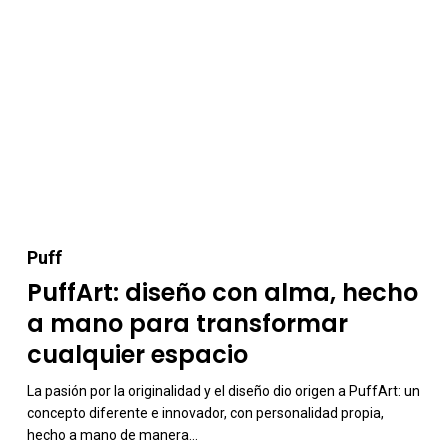
PuffArt:
Puff
diseño
PuffArt: diseño con alma, hecho
con
a mano para transformar
alma,
cualquier espacio
hecho
a
La pasión por la originalidad y el diseño dio origen a PuffArt: un
concepto diferente e innovador, con personalidad propia,
mano
hecho a mano de manera…