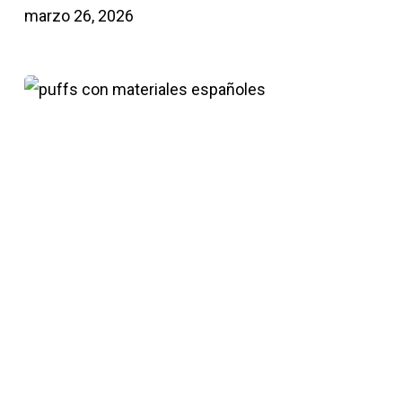
para
marzo 26, 2026
transformar
cualquier
Puffs
espacio
con
materiales
de
fabricantes
españoles