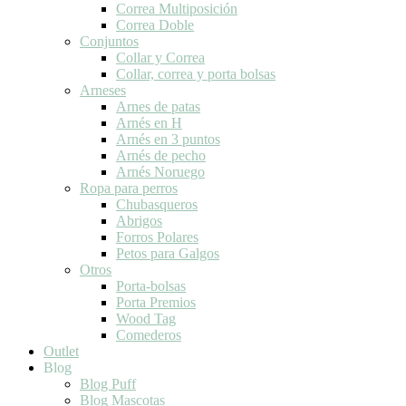
Correa Multiposición
Correa Doble
Conjuntos
Collar y Correa
Collar, correa y porta bolsas
Arneses
Arnes de patas
Arnés en H
Arnés en 3 puntos
Arnés de pecho
Arnés Noruego
Ropa para perros
Chubasqueros
Abrigos
Forros Polares
Petos para Galgos
Otros
Porta-bolsas
Porta Premios
Wood Tag
Comederos
Outlet
Blog
Blog Puff
Blog Mascotas