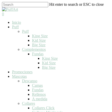
Skip
Hit enter to search or ESC to close
to
Close
main
Search
search
0
content
Menu
Inicio
Puff
Puff
King Size
Kid Size
Big Size
Complementos
Fundas
King Size
Kid Size
Big Size
Promociones
Mascotas
Descanso
Camas
Fundas
Rellenos
A medida
Collares
Collares Click