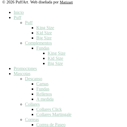
© 2026 PuffArt. Web diseñada por
Matizart
Close
Inicio
Menu
Puff
Puff
King Size
Kid Size
Big Size
Complementos
Fundas
King Size
Kid Size
Big Size
Promociones
Mascotas
Descanso
Camas
Fundas
Rellenos
A medida
Collares
Collares Click
Collares Martingale
Correas
Correa de Paseo