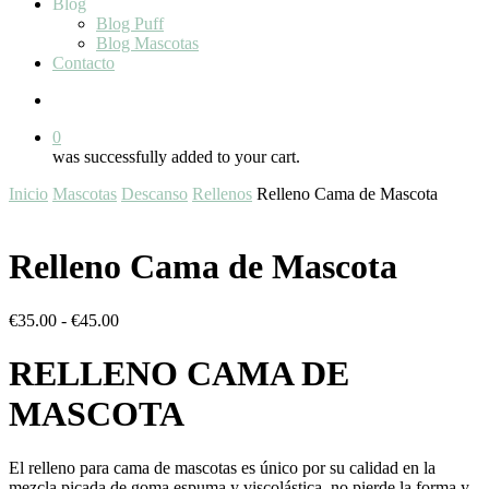
Blog
Blog Puff
Blog Mascotas
Contacto
search
0
was successfully added to your cart.
Inicio
Mascotas
Descanso
Rellenos
Relleno Cama de Mascota
Relleno Cama de Mascota
Rango
€
35.00
-
€
45.00
de
precios:
RELLENO CAMA DE
desde
€35.00
MASCOTA
hasta
€45.00
El relleno para cama de mascotas es único por su calidad en la
mezcla picada de goma espuma y viscolástica, no pierde la forma y