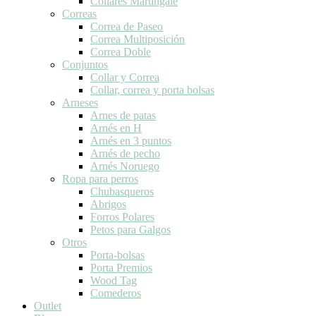
Collares Martingale
Correas
Correa de Paseo
Correa Multiposición
Correa Doble
Conjuntos
Collar y Correa
Collar, correa y porta bolsas
Arneses
Arnes de patas
Arnés en H
Arnés en 3 puntos
Arnés de pecho
Arnés Noruego
Ropa para perros
Chubasqueros
Abrigos
Forros Polares
Petos para Galgos
Otros
Porta-bolsas
Porta Premios
Wood Tag
Comederos
Outlet