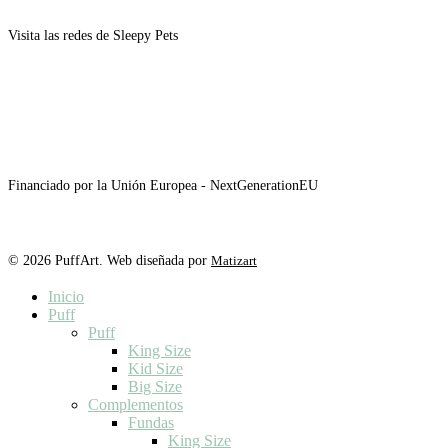
Visita las redes de Sleepy Pets
Financiado por la Unión Europea - NextGenerationEU
© 2026 PuffArt. Web diseñada por
Matizart
Close
Inicio
Menu
Puff
Puff
King Size
Kid Size
Big Size
Complementos
Fundas
King Size