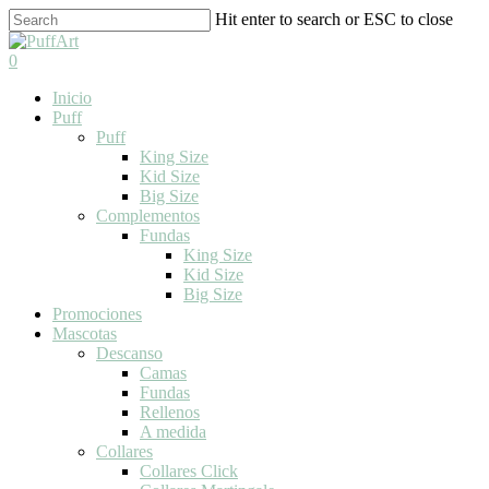
Skip
Hit enter to search or ESC to close
to
Close
main
Search
search
0
content
Menu
Inicio
Puff
Puff
King Size
Kid Size
Big Size
Complementos
Fundas
King Size
Kid Size
Big Size
Promociones
Mascotas
Descanso
Camas
Fundas
Rellenos
A medida
Collares
Collares Click