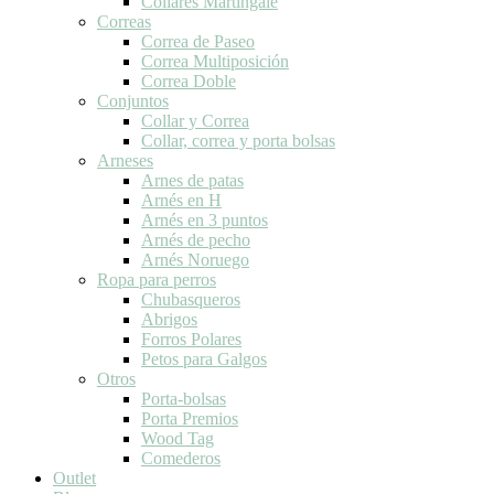
Collares Martingale
Correas
Correa de Paseo
Correa Multiposición
Correa Doble
Conjuntos
Collar y Correa
Collar, correa y porta bolsas
Arneses
Arnes de patas
Arnés en H
Arnés en 3 puntos
Arnés de pecho
Arnés Noruego
Ropa para perros
Chubasqueros
Abrigos
Forros Polares
Petos para Galgos
Otros
Porta-bolsas
Porta Premios
Wood Tag
Comederos
Outlet