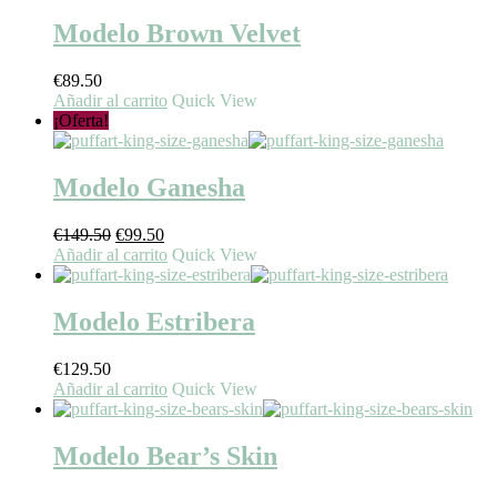
Modelo Brown Velvet
€
89.50
Añadir al carrito
Quick View
¡Oferta!
Modelo Ganesha
El
El
€
149.50
€
99.50
precio
precio
Añadir al carrito
Quick View
original
actual
era:
es:
€149.50.
€99.50.
Modelo Estribera
€
129.50
Añadir al carrito
Quick View
Modelo Bear’s Skin