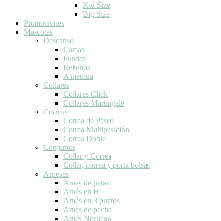
Kid Size
Big Size
Promociones
Mascotas
Descanso
Camas
Fundas
Rellenos
A medida
Collares
Collares Click
Collares Martingale
Correas
Correa de Paseo
Correa Multiposición
Correa Doble
Conjuntos
Collar y Correa
Collar, correa y porta bolsas
Arneses
Arnes de patas
Arnés en H
Arnés en 3 puntos
Arnés de pecho
Arnés Noruego