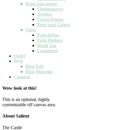
Ropa para perros
Chubasqueros
Abrigos
Forros Polares
Petos para Galgos
Otros
Porta-bolsas
Porta Premios
Wood Tag
Comederos
Outlet
Blog
Blog Puff
Blog Mascotas
Contacto
Wow look at this!
This is an optional, highly
customizable off canvas area.
About Salient
The Castle