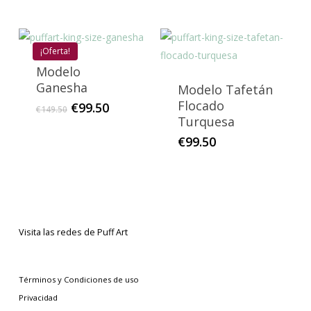
¡Oferta!
Modelo
Ganesha
Modelo Tafetán
Flocado
El
El
€
99.50
€
149.50
Turquesa
precio
precio
original
actual
€
99.50
era:
es:
€149.50.
€99.50.
Visita las redes de Puff Art
Términos y Condiciones de uso
Privacidad