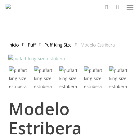
Men
Skip
to
search
main
content
Inicio
Puff
Puff King Size
Modelo Estribera
Modelo
Estribera