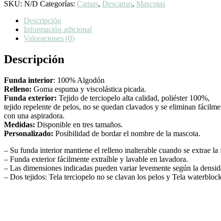
SKU:
N/D
Categorías:
Camas
,
Descanso
,
Mascotas
Descripción
Información adicional
Valoraciones (0)
Descripción
Funda interior
: 100% Algodón
Relleno:
Goma espuma y viscolástica picada.
Funda exterior:
Tejido de terciopelo alta calidad, poliéster 100%,
tejido repelente de pelos, no se quedan clavados y se eliminan fácilme
con una aspiradora.
Medidas:
Disponible en tres tamaños.
Personalizado:
Posibilidad de bordar el nombre de la mascota.
– Su funda interior mantiene el relleno inalterable cuando se extrae la
– Funda exterior fácilmente extraíble y lavable en lavadora.
– Las dimensiones indicadas pueden variar levemente según la densida
– Dos tejidos: Tela terciopelo no se clavan los pelos y Tela waterblock