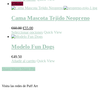
se
¡Oferta!
pueden
elegir
en
Cama Mascota Tejido Neopreno
la
página
de
El
El
€
60.00
€
55.00
producto
precio
precio
Este
Seleccionar opciones
Quick View
original
actual
producto
era:
es:
tiene
€60.00.
€55.00.
múltiples
Modelo Fun Dogs
variantes.
Las
€
49.50
opciones
Añadir al carrito
Quick View
se
pueden
Share
Share
Share
Pin
elegir
en
la
página
Visita las redes de Puff Art
de
producto