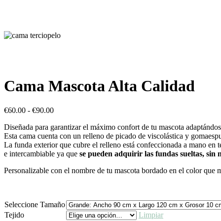
Cama Mascota Alta Calidad
Rango
€
60.00
-
€
90.00
de
Diseñada para garantizar el máximo confort de tu mascota adaptándos
precios:
Esta cama cuenta con un relleno de picado de viscolástica y gomaes
desde
La funda exterior que cubre el relleno está confeccionada a mano en te
€60.00
e intercambiable ya que
se pueden adquirir las fundas sueltas, si
hasta
€90.00
Personalizable con el nombre de tu mascota bordado en el color que m
Seleccione Tamaño
Tejido
Limpiar