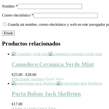
Nombre
*
Correo electrónico
*
Guarda mi nombre, correo electrónico y web en este navegador p
Productos relacionados
Comedero Cerámica Verde Mint
Rango
€
25.00
-
€
28.00
de
Este
Seleccionar opciones
Quick View
precios:
producto
desde
tiene
€25.00
múltiples
Porta Bolsas Jack Skelleton
hasta
variantes.
€28.00
Las
€
17.00
opciones
Añadir al carrito
Quick View