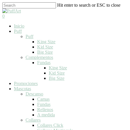
Skip
Hit enter to search or ESC to close
to
Close
main
Search
search
0
content
Menu
Inicio
Puff
Puff
King Size
Kid Size
Big Size
Complementos
Fundas
King Size
Kid Size
Big Size
Promociones
Mascotas
Descanso
Camas
Fundas
Rellenos
A medida
Collares
Collares Click