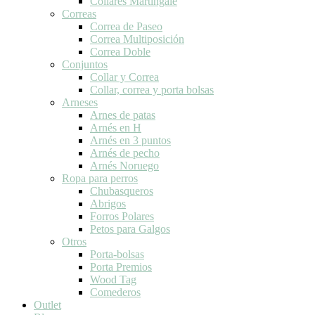
Collares Martingale
Correas
Correa de Paseo
Correa Multiposición
Correa Doble
Conjuntos
Collar y Correa
Collar, correa y porta bolsas
Arneses
Arnes de patas
Arnés en H
Arnés en 3 puntos
Arnés de pecho
Arnés Noruego
Ropa para perros
Chubasqueros
Abrigos
Forros Polares
Petos para Galgos
Otros
Porta-bolsas
Porta Premios
Wood Tag
Comederos
Outlet