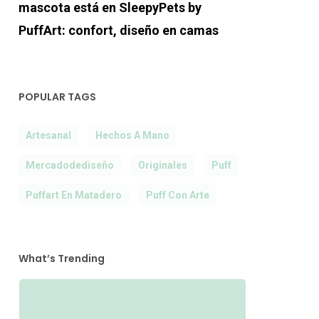
mascota está en SleepyPets by
PuffArt: confort, diseño en camas
POPULAR TAGS
Artesanal
Hechos A Mano
Mercadodediseño
Originales
Puff
Puffart En Matadero
Puff Con Arte
What’s Trending