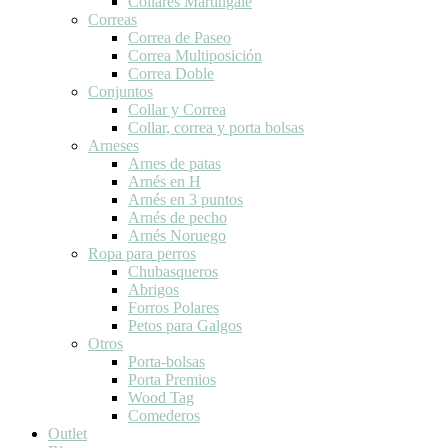
Collares Martingale
Correas
Correa de Paseo
Correa Multiposición
Correa Doble
Conjuntos
Collar y Correa
Collar, correa y porta bolsas
Arneses
Arnes de patas
Arnés en H
Arnés en 3 puntos
Arnés de pecho
Arnés Noruego
Ropa para perros
Chubasqueros
Abrigos
Forros Polares
Petos para Galgos
Otros
Porta-bolsas
Porta Premios
Wood Tag
Comederos
Outlet