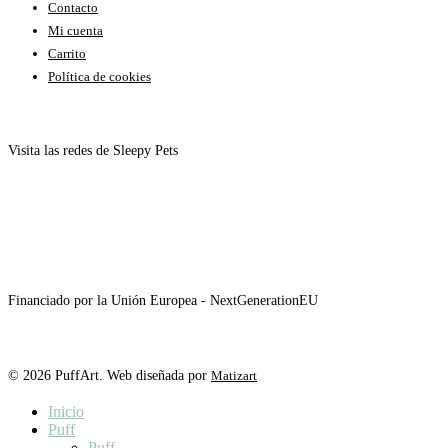
Contacto
Mi cuenta
Carrito
Política de cookies
Visita las redes de Sleepy Pets
Financiado por la Unión Europea - NextGenerationEU
© 2026 PuffArt. Web diseñada por
Matizart
Close
Inicio
Menu
Puff
Puff