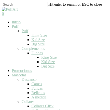
Skip
Hit enter to search or ESC to close
to
Close
main
Search
search
0
content
Menu
Inicio
Puff
Puff
King Size
Kid Size
Big Size
Complementos
Fundas
King Size
Kid Size
Big Size
Promociones
Mascotas
Descanso
Camas
Fundas
Rellenos
A medida
Collares
Collares Click