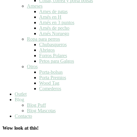
Collar, correa y porta bolsas
Arneses
Arnes de patas
Arnés en H
Arnés en 3 puntos
Arnés de pecho
Arnés Noruego
Ropa para perros
Chubasqueros
Abrigos
Forros Polares
Petos para Galgos
Otros
Porta-bolsas
Porta Premios
Wood Tag
Comederos
Outlet
Blog
Blog Puff
Blog Mascotas
Contacto
Wow look at this!