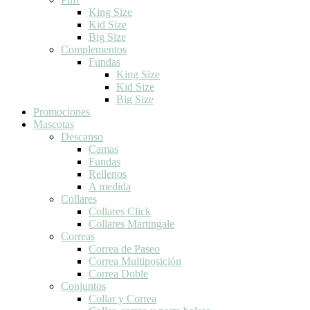
King Size
Kid Size
Big Size
Complementos
Fundas
King Size
Kid Size
Big Size
Promociones
Mascotas
Descanso
Camas
Fundas
Rellenos
A medida
Collares
Collares Click
Collares Martingale
Correas
Correa de Paseo
Correa Multiposición
Correa Doble
Conjuntos
Collar y Correa