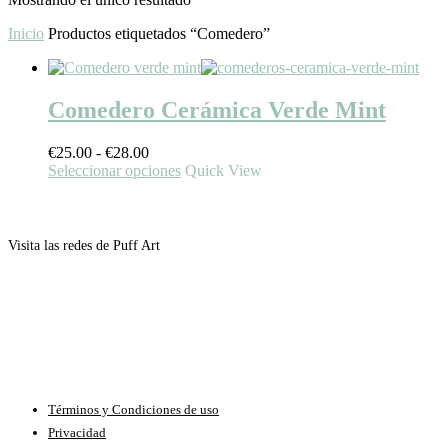
Inicio
Productos etiquetados “Comedero”
Comedero Cerámica Verde Mint
Rango
€
25.00
-
€
28.00
de
Este
Seleccionar opciones
Quick View
precios:
producto
desde
tiene
€25.00
múltiples
hasta
variantes.
Visita las redes de Puff Art
€28.00
Las
opciones
se
pueden
elegir
en
la
página
de
Términos y Condiciones de uso
producto
Privacidad