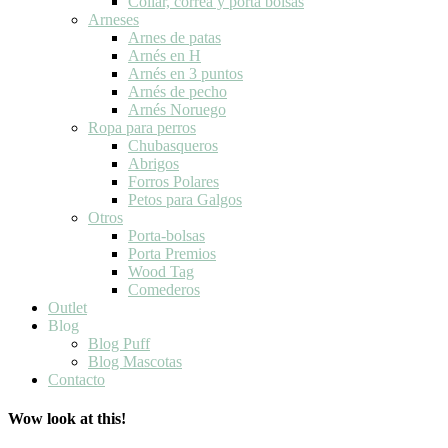
Collar, correa y porta bolsas
Arneses
Arnes de patas
Arnés en H
Arnés en 3 puntos
Arnés de pecho
Arnés Noruego
Ropa para perros
Chubasqueros
Abrigos
Forros Polares
Petos para Galgos
Otros
Porta-bolsas
Porta Premios
Wood Tag
Comederos
Outlet
Blog
Blog Puff
Blog Mascotas
Contacto
Wow look at this!