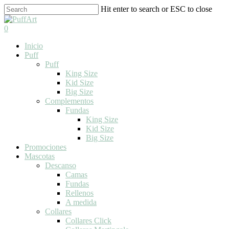
Skip
Hit enter to search or ESC to close
to
Close
main
Search
search
0
content
Menu
Inicio
Puff
Puff
King Size
Kid Size
Big Size
Complementos
Fundas
King Size
Kid Size
Big Size
Promociones
Mascotas
Descanso
Camas
Fundas
Rellenos
A medida
Collares
Collares Click