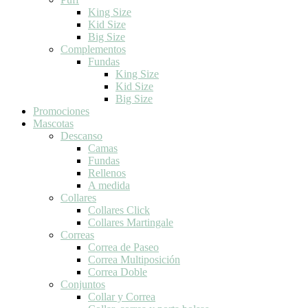
King Size
Kid Size
Big Size
Complementos
Fundas
King Size
Kid Size
Big Size
Promociones
Mascotas
Descanso
Camas
Fundas
Rellenos
A medida
Collares
Collares Click
Collares Martingale
Correas
Correa de Paseo
Correa Multiposición
Correa Doble
Conjuntos
Collar y Correa