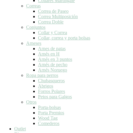
Collares Martingale
Correas
Correa de Paseo
Correa Multiposición
Correa Doble
Conjuntos
Collar y Correa
Collar, correa y porta bolsas
Arneses
Arnes de patas
Arnés en H
Arnés en 3 puntos
Arnés de pecho
Arnés Noruego
Ropa para perros
Chubasqueros
Abrigos
Forros Polares
Petos para Galgos
Otros
Porta-bolsas
Porta Premios
Wood Tag
Comederos
Outlet