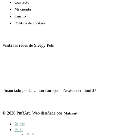
Contacto
Mi cuenta
Carrito
Política de cookies
Visita las redes de Sleepy Pets
Financiado por la Unión Europea - NextGenerationEU
© 2026 PuffArt. Web diseñada por
Matizart
Close
Inicio
Menu
Puff
Puff