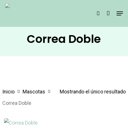
Skip
Men
search
to
main
content
Correa Doble
Inicio
Mascotas
Mostrando el único resultado
Correa Doble