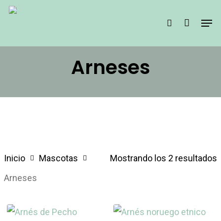
Skip
Men
search
to
main
content
Arneses
Inicio
Mascotas
Mostrando los 2 resultados
Arneses