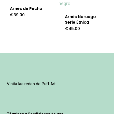
Arnés de Pecho
€
39.00
Este
Arnés Noruego
Serie Étnica
producto
€
45.00
Es
tiene
pr
múltiples
ti
variantes.
mú
Las
var
opciones
La
se
op
pueden
Visita las redes de Puff Art
se
elegir
pu
en
ele
la
en
página
Términos y Condiciones de uso