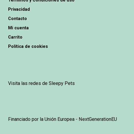
la
de
Privacidad
pá
producto
Contacto
de
Mi cuenta
pr
Carrito
Política de cookies
Visita las redes de Sleepy Pets
Financiado por la Unión Europea - NextGenerationEU